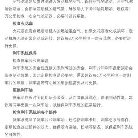
空气滤清器负责过滤进入发动机的空气，保持空气的清洁。若空气滤
清器堵塞，会影响发动机的进气量，导致动力下降和油耗增加。建议每1
万公里检查一次空气滤清器，必要时进行更换。
检查火花塞
火花塞负责点燃发动机内的燃油混合气，如果火花塞老化或损坏，发
动机将无法正常启动或运转。建议每3万公里检查一次火花塞，必要时进
行更换。
刹车系统保养
检查刹车片和刹车盘
刹车系统的安全性直接关系到驾驶的安全。刹车片和刹车盘磨损后会
影响制动效果，因此定期检查是必要的。通常建议每1万公里检查一次刹
车片的厚度，刹车盘若有明显的磨损也需要及时更换。
更换刹车油
刹车油在长时间使用后会吸湿，从而降低其沸点，影响制动性能。建
议每两年更换一次刹车油，以确保刹车系统的正常运行。
检查刹车系统的各个部件
刹车系统除了刹车片和刹车油，还包括刹车卡钳、刹车总泵等部件。
定期检查这些部件的状态，确保没有漏油、松动等情况，以保证刹车系统
的可靠性。