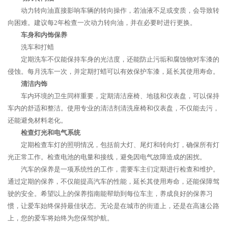
动力转向油直接影响车辆的转向操作，若油液不足或变质，会导致转
向困难。建议每2年检查一次动力转向油，并在必要时进行更换。
车身和内饰保养
洗车和打蜡
定期洗车不仅能保持车身的光洁度，还能防止污垢和腐蚀物对车漆的
侵蚀。每月洗车一次，并定期打蜡可以有效保护车漆，延长其使用寿命。
清洁内饰
车内环境的卫生同样重要，定期清洁座椅、地毯和仪表盘，可以保持
车内的舒适和整洁。使用专业的清洁剂清洗座椅和仪表盘，不仅能去污，
还能避免材料老化。
检查灯光和电气系统
定期检查车灯的照明情况，包括前大灯、尾灯和转向灯，确保所有灯
光正常工作。检查电池的电量和接线，避免因电气故障造成的困扰。
汽车的保养是一项系统性的工作，需要车主们定期进行检查和维护。
通过定期的保养，不仅能提高汽车的性能，延长其使用寿命，还能保障驾
驶的安全。希望以上的保养指南能帮助到每位车主，养成良好的保养习
惯，让爱车始终保持最佳状态。无论是在城市的街道上，还是在高速公路
上，您的爱车将始终为您保驾护航。